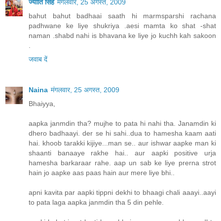
ज्योति सिंह
मंगलवार, 25 अगस्त, 2009
bahut bahut badhaai saath hi marmsparshi rachana
padhwane ke liye shukriya .aesi mamta ko shat -shat
naman .shabd nahi is bhavana ke liye jo kuchh kah sakoon
.
जवाब दें
Naina
मंगलवार, 25 अगस्त, 2009
Bhaiyya,
aapka janmdin tha? mujhe to pata hi nahi tha. Janamdin ki
dhero badhaayi. der se hi sahi..dua to hamesha kaam aati
hai. khoob tarakki kijiye...man se.. aur ishwar aapke man ki
shaanti banaaye rakhe hai.. aur aapki positive urja
hamesha barkaraar rahe. aap un sab ke liye prerna strot
hain jo aapke aas paas hain aur mere liye bhi..
apni kavita par aapki tippni dekhi to bhaagi chali aaayi..aayi
to pata laga aapka janmdin tha 5 din pehle.