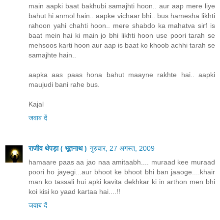
main aapki baat bakhubi samajhti hoon.. aur aap mere liye
bahut hi anmol hain.. aapke vichaar bhi.. bus hamesha likhti
rahoon yahi chahti hoon.. mere shabdo ka mahatva sirf is
baat mein hai ki main jo bhi likhti hoon use poori tarah se
mehsoos karti hoon aur aap is baat ko khoob achhi tarah se
samajhte hain..
aapka aas paas hona bahut maayne rakhte hai.. aapki
maujudi bani rahe bus.
Kajal
जवाब दें
राजीव थेपड़ा ( भूतनाथ )
गुरुवार, 27 अगस्त, 2009
hamaare paas aa jao naa amitaabh.... muraad kee muraad
poori ho jayegi...aur bhoot ke bhoot bhi ban jaaoge....khair
man ko tassali hui apki kavita dekhkar ki in arthon men bhi
koi kisi ko yaad kartaa hai....!!
जवाब दें