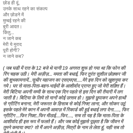
छोड ही दूं,
उनके साथ रहने का संकल्प
और छोडने में
मुम्बई रहने की
बुरी आदत।
किंतु...
न जाने कब
मेरी ये मुराद
पूरी होगी?
न जाने कब?
( जब घडी में रात के 12 बजे थे यानी 19 अगस्त शुरू हो गया था कि फोन की
रिंग चहक उठी। मेरी अज़ीज़... ममता की बधाई, फिर तुरंत सुशील छोक़्कर जी
की शुभकामनायें...सुधीर महाजन का एसएमएस.....मेरे इस दिन को खुशनुमा कर
गये। घर से माता-पिता-बहन-भाईयों के आशीर्वाद प्राप्त हुए जो मेरी शक़्ति हैं।
मेरी बिटिया अपनी मम्मी के साथ एक दिन पहले से इस दिन की तैयारी में लग
जाती है। बिटिया के लिये तो मानों कोई उत्सव हो। मुझसे छुपाकर अपने हाथों
से ग्रीटिंग बनाना, मेरी जरूरत के हिसाब से कोई गिफ्ट लाना, और सोकर उठूं
इसके पहले मेरे कान में अपनी आवाज़ में रिकार्ड की हुई बधाई लगा देना....., फिर
ग्रीटिंग ...फिर गिफ़्ट..फिर मीठाई....फिर...., सच तो यह है कि माता-पिता के
आशीर्वाद ही इस रूप में फलते हैं। और जब कोई मुझसे पूछ्ता है कि जीवन में
तुमने कमाया क्या? तो मैं अपने अज़ीज़, मित्रों के नाम ले लेता हूं, यही सब तो