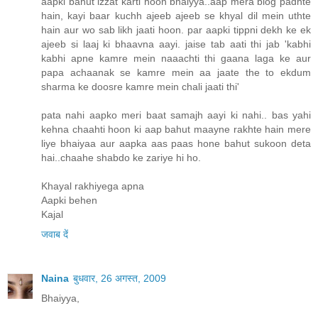
aapki bahut izzat karti hoon bhaiyya..aap mera blog padhte
hain, kayi baar kuchh ajeeb ajeeb se khyal dil mein uthte
hain aur wo sab likh jaati hoon. par aapki tippni dekh ke ek
ajeeb si laaj ki bhaavna aayi. jaise tab aati thi jab 'kabhi
kabhi apne kamre mein naaachti thi gaana laga ke aur
papa achaanak se kamre mein aa jaate the to ekdum
sharma ke doosre kamre mein chali jaati thi'
pata nahi aapko meri baat samajh aayi ki nahi.. bas yahi
kehna chaahti hoon ki aap bahut maayne rakhte hain mere
liye bhaiyaa aur aapka aas paas hone bahut sukoon deta
hai..chaahe shabdo ke zariye hi ho.
Khayal rakhiyega apna
Aapki behen
Kajal
जवाब दें
Naina
बुधवार, 26 अगस्त, 2009
Bhaiyya,